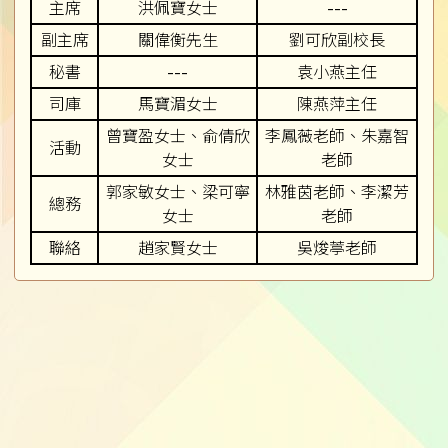
主席
洪佩寶女士
---
副主席
關偉衡先生
劉可欣副校長
秘書
---
袁小燕主任
司庫
馬寶湄女士
陳燕萍主任
曾寶盈女士、俞倩欣
李鳳薇老師、朱嘉智
活動
女士
老師
郭家敏女士、梁可寧
林雅茵老師、李潔芳
總務
女士
老師
聯絡
趙家賢女士
吳焌葶老師