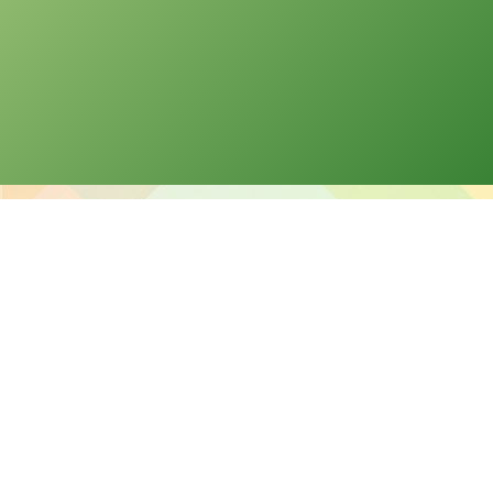
版權告示
本網站之版權屬聖公會油塘基顯小學所有。任何人士不得在未經
本校同意下複製或分發本網站的資料。
免責聲明
本校不就本網站所載內容及資料之完整性及準確性作出任何明示
或默示之保證，並明確聲明不承擔因使用、誤用或依賴本網站任