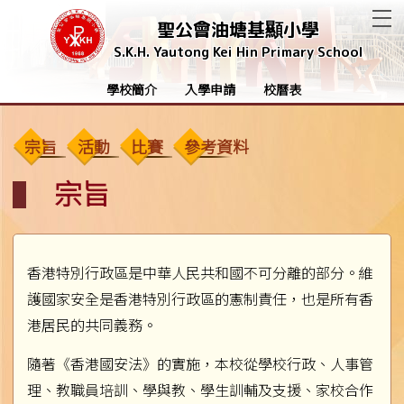
T
聖公會油塘基顯小學
S.K.H. Yautong Kei Hin Primary School
學校簡介
入學申請
校曆表
宗旨
活動
比賽
參考資料
宗旨
香港特別行政區是中華人民共和國不可分離的部分。維
護國家安全是香港特別行政區的憲制責任，也是所有香
港居民的共同義務。
隨著《香港國安法》的實施，本校從學校行政、人事管
理、教職員培訓、學與教、學生訓輔及支援、家校合作