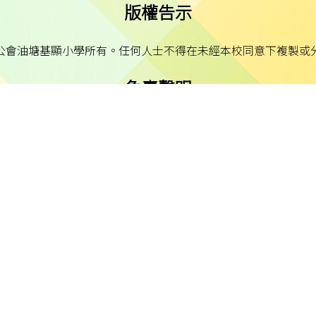
版權告示
公會油塘基顯小學所有。任何人士不得在未經本校同意下複製或
免責聲明
明示或默示之保證，並明確聲明不承擔因使用、誤用或依賴本網
或損害之責任。
私隱及資料保護
本校的私隱政策已載於每學年向家長發出的通告。
料（私隱）條例》的相關規定。如發現本網站資料被濫用，或懷