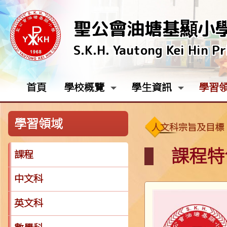
聖公會油塘基顯小
S.K.H. Yautong Kei Hin P
首頁
學校概覽
學生資訊
學習
學習領域
人文科宗旨及目標
課程特
課程
中文科
英文科