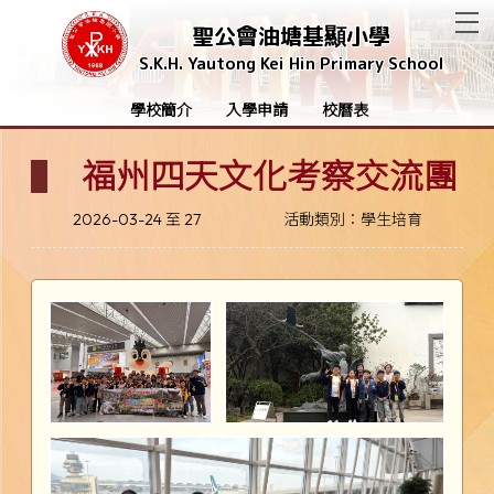
T
聖公會油塘基顯小學
S.K.H. Yautong Kei Hin Primary School
學校簡介
入學申請
校曆表
福州四天文化考察交流團
2026-03-24 至 27
活動類別：學生培育