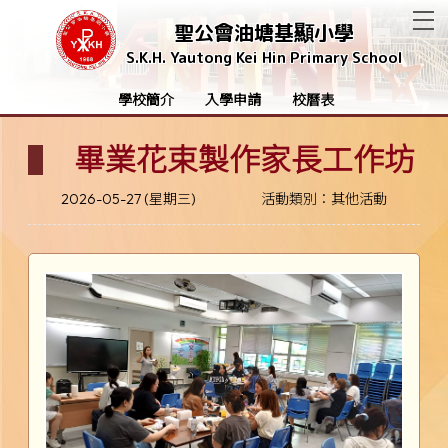
T
聖公會油塘基顯小學
S.K.H. Yautong Kei Hin Primary School
學校簡介
入學申請
校曆表
畢業花束製作家長工作坊
2026-05-27 (星期三)
活動類別：其他活動