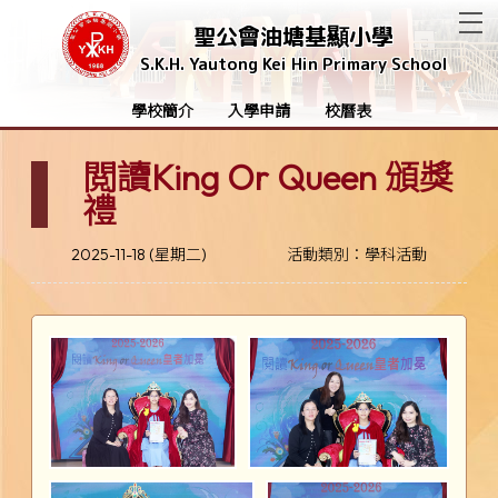
T
聖公會油塘基顯小學
S.K.H. Yautong Kei Hin Primary School
學校簡介
入學申請
校曆表
閲讀King Or Queen 頒獎
禮
2025-11-18 (星期二)
活動類別：學科活動