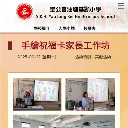
T
聖公會油塘基顯小學
S.K.H. Yautong Kei Hin Primary School
學校簡介
入學申請
校曆表
手繪祝福卡家長工作坊
2025-09-22 (星期一)
活動類別：其他活動