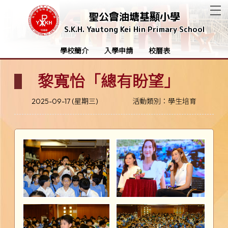
T
聖公會油塘基顯小學
S.K.H. Yautong Kei Hin Primary School
學校簡介
入學申請
校曆表
黎寬怡「總有盼望」
2025-09-17 (星期三)
活動類別：學生培育