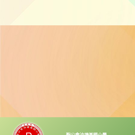
聖公會油塘基顯小學