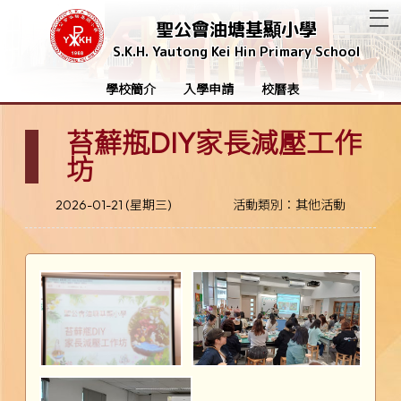
T
聖公會油塘基顯小學
S.K.H. Yautong Kei Hin Primary School
學校簡介
入學申請
校曆表
苔蘚瓶DIY家長減壓工作
坊
2026-01-21 (星期三)
活動類別：其他活動