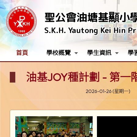
聖公會油塘基顯小
S.K.H. Yautong Kei Hin P
首頁
學校概覽
學生資訊
學
油基JOY種計劃 - 第
2026-01-26 (星期一)