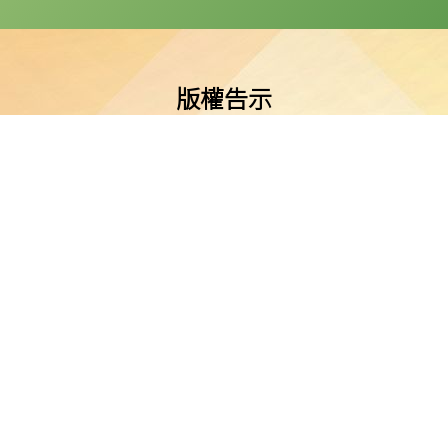
版權告示
公會油塘基顯小學所有。任何人士不得在未經本校同意下複製或
免責聲明
明示或默示之保證，並明確聲明不承擔因使用、誤用或依賴本網
或損害之責任。
私隱及資料保護
本校的私隱政策已載於每學年向家長發出的通告。
料（私隱）條例》的相關規定。如發現本網站資料被濫用，或懷