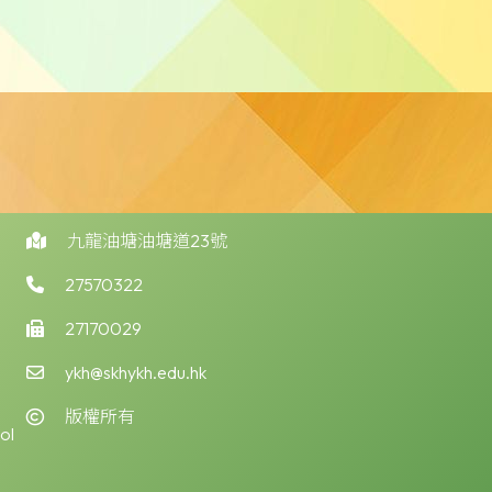
九龍油塘油塘道23號
27570322
27170029
ykh@skhykh.edu.hk
版權所有
ol