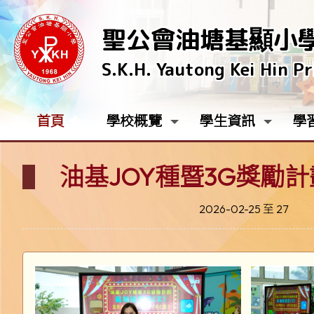
聖公會油塘基顯小
S.K.H. Yautong Kei Hin P
首頁
學校概覽
學生資訊
學
油基JOY種暨3G獎勵計劃
2026-02-25 至 27