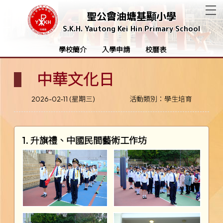
T
聖公會油塘基顯小學
S.K.H. Yautong Kei Hin Primary School
學校簡介
入學申請
校曆表
中華文化日
2026-02-11 (星期三)
活動類別：學生培育
1. 升旗禮、中國民間藝術工作坊