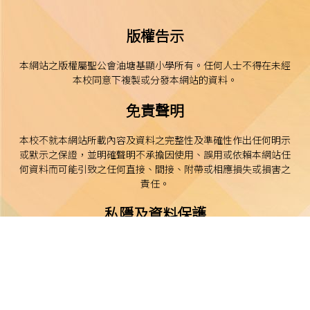
版權告示
本網站之版權屬聖公會油塘基顯小學所有。任何人士不得在未經
本校同意下複製或分發本網站的資料。
免責聲明
本校不就本網站所載內容及資料之完整性及準確性作出任何明示
或默示之保證，並明確聲明不承擔因使用、誤用或依賴本網站任
何資料而可能引致之任何直接、間接、附帶或相應損失或損害之
責任。
私隱及資料保護
本校的私隱政策已載於每學年向家長發出的通告。
本校致力保障個人資料及私隱，並遵守《個人資料（私隱）條
例》的相關規定。如發現本網站資料被濫用，或懷疑涉及非法行
為，本校將立即聯絡有關執法機關。