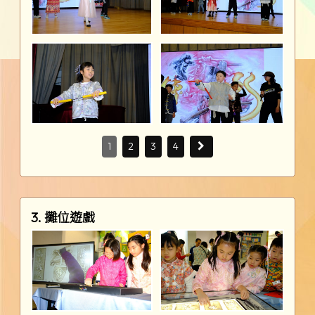
1
2
3
4
3. 攤位遊戲