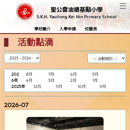
T
聖公會油塘基顯小學
S.K.H. Yautong Kei Hin Primary School
學校簡介
入學申請
校曆表
活動點滴
202
8月
7月
6月
5月
6年
4月
3月
2月
1月
2025年
12月
11月
10月
9月
2026-07