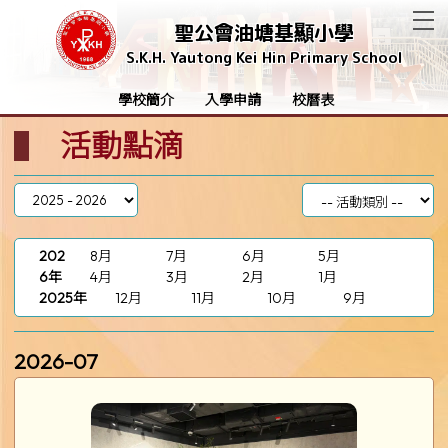
T
聖公會油塘基顯小學
S.K.H. Yautong Kei Hin Primary School
學校簡介
入學申請
校曆表
活動點滴
202
8月
7月
6月
5月
6年
4月
3月
2月
1月
2025年
12月
11月
10月
9月
2026-07