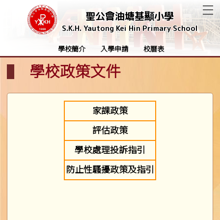
T
聖公會油塘基顯小學
S.K.H. Yautong Kei Hin Primary School
學校簡介
入學申請
校曆表
學校政策文件
家課政策
評估政策
學校處理投訴指引
防止性騷擾政策及指引