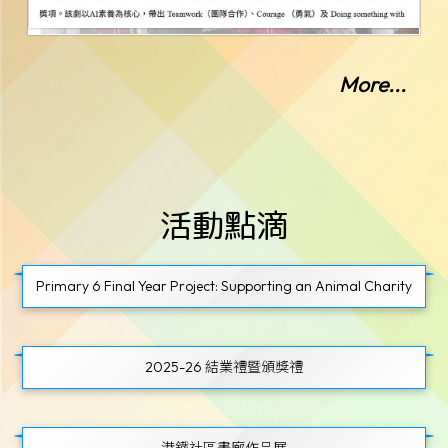
More...
校園全景遊
STEAM 教育
價值教育
活動點滴
Primary 6 Final Year Project: Supporting an Animal Charity
2025-26 結業禮暨頒獎禮
港鐵社區畫廊作品展