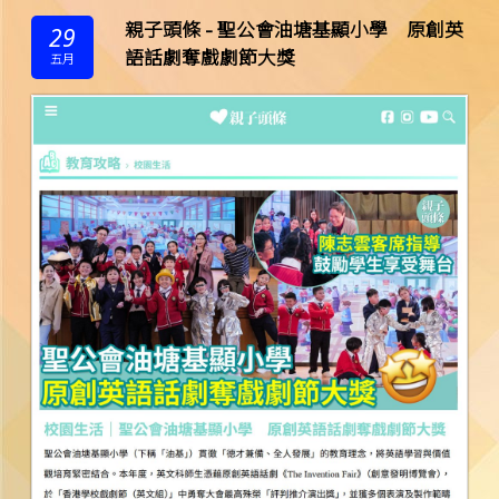
親子頭條 - 聖公會油塘基顯小學 原創英
29
語話劇奪戲劇節大獎
五月