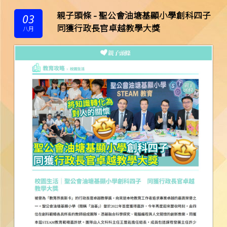
親子頭條 - 聖公會油塘基顯小學創科四子
03
同獲行政長官卓越教學大獎
八月