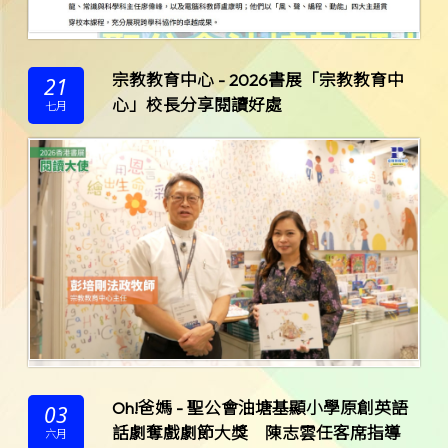
宗教教育中心 - 2026書展「宗教教育中
21
心」校長分享閱讀好處
七月
Oh!爸媽 - 聖公會油塘基顯小學原創英語
03
話劇奪戲劇節大獎 陳志雲任客席指導
六月